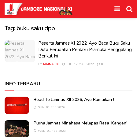
Tag:
buku saku dpp
Peserta Jamnas XI 2022, Ayo Baca Buku Saku
Duta Perubahan Perilaku Pramuka Penggalang
Berikut Ini
BY
JAMNAS XI
THU, 17 MAR 2022
0
INFO TERBARU
Road To Jamnas XII 2026, Ayo Ramaikan !
SUN, 01 FEB 2026
Purna Jamnas Minahasa Melepas Rasa ‘Kangen’
WED, 01 FEB 2023