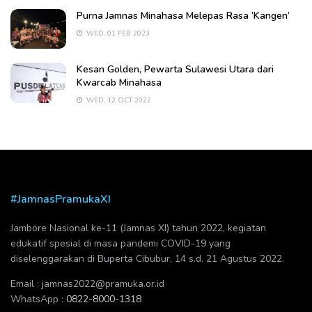
Purna Jamnas Minahasa Melepas Rasa ‘Kangen’
WED, 01 FEB 2023
Kesan Golden, Pewarta Sulawesi Utara dari
Kwarcab Minahasa
WED, 12 OCT 2022
#JamnasPramukaXI
Jambore Nasional ke-11 (Jamnas XI) tahun 2022, kegiatan
edukatif spesial di masa pandemi COVID-19 yang
diselenggarakan di Buperta Cibubur, 14 s.d. 21 Agustus 2022.
Email :
jamnas2022@pramuka.or.id
WhatsApp :
0822-8000-1318