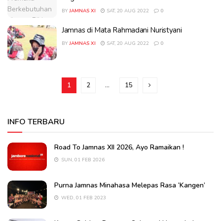
BY
JAMNAS XI
SAT, 20 AUG 2022
0
Jamnas di Mata Rahmadani Nuristyani
BY
JAMNAS XI
SAT, 20 AUG 2022
0
1
2
…
15
INFO TERBARU
Road To Jamnas XII 2026, Ayo Ramaikan !
SUN, 01 FEB 2026
Purna Jamnas Minahasa Melepas Rasa ‘Kangen’
WED, 01 FEB 2023