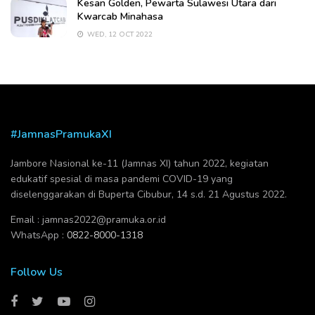
Kesan Golden, Pewarta Sulawesi Utara dari
Kwarcab Minahasa
WED, 12 OCT 2022
#JamnasPramukaXI
Jambore Nasional ke-11 (Jamnas XI) tahun 2022, kegiatan
edukatif spesial di masa pandemi COVID-19 yang
diselenggarakan di Buperta Cibubur, 14 s.d. 21 Agustus 2022.
Email :
jamnas2022@pramuka.or.id
WhatsApp :
0822-8000-1318
Follow Us