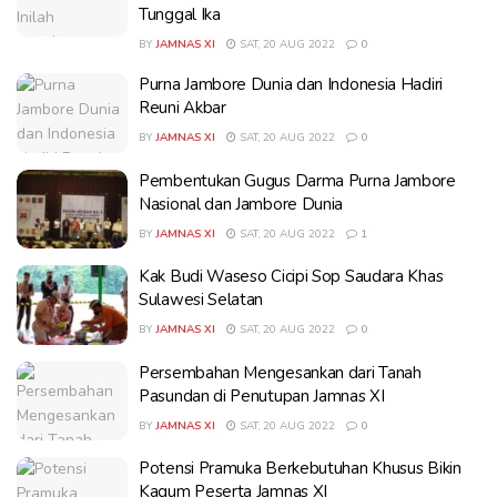
Tunggal Ika
BY
JAMNAS XI
SAT, 20 AUG 2022
0
Purna Jambore Dunia dan Indonesia Hadiri
Reuni Akbar
BY
JAMNAS XI
SAT, 20 AUG 2022
0
Pembentukan Gugus Darma Purna Jambore
Nasional dan Jambore Dunia
BY
JAMNAS XI
SAT, 20 AUG 2022
1
Kak Budi Waseso Cicipi Sop Saudara Khas
Sulawesi Selatan
BY
JAMNAS XI
SAT, 20 AUG 2022
0
Persembahan Mengesankan dari Tanah
Pasundan di Penutupan Jamnas XI
BY
JAMNAS XI
SAT, 20 AUG 2022
0
Potensi Pramuka Berkebutuhan Khusus Bikin
Kagum Peserta Jamnas XI