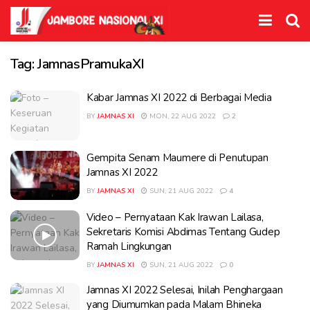
Tag:
JamnasPramukaXI
Kabar Jamnas XI 2022 di Berbagai Media
BY
JAMNAS XI
MON, 22 AUG 2022
2
Gempita Senam Maumere di Penutupan
Jamnas XI 2022
BY
JAMNAS XI
SUN, 21 AUG 2022
4
Video – Pernyataan Kak Irawan Lailasa,
Sekretaris Komisi Abdimas Tentang Gudep
Ramah Lingkungan
BY
JAMNAS XI
SUN, 21 AUG 2022
0
Jamnas XI 2022 Selesai, Inilah Penghargaan
yang Diumumkan pada Malam Bhineka