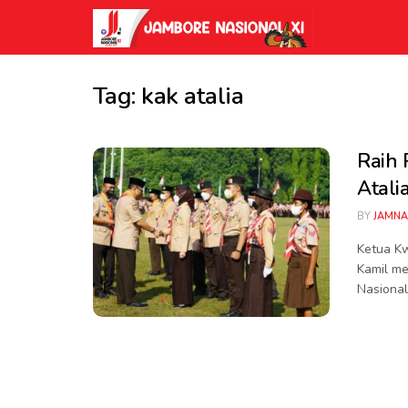
Tag:
kak atalia
Raih 
Atali
BY
JAMNA
Ketua Kw
Kamil me
Nasional