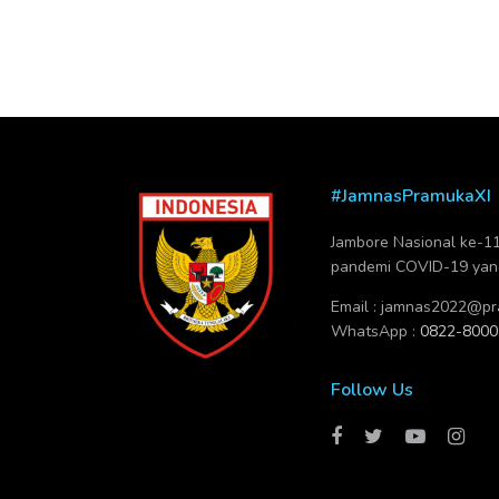
#JamnasPramukaXI
Jambore Nasional ke-11 
pandemi COVID-19 yang 
Email :
jamnas2022@pra
WhatsApp :
0822-8000
Follow Us