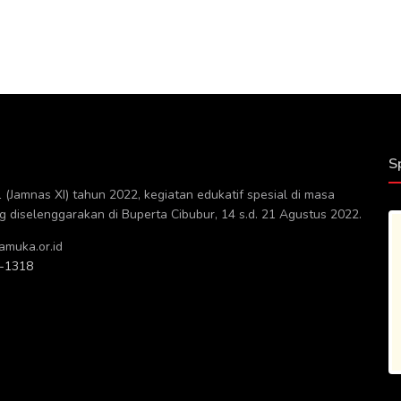
S
(Jamnas XI) tahun 2022, kegiatan edukatif spesial di masa
diselenggarakan di Buperta Cibubur, 14 s.d. 21 Agustus 2022.
muka.or.id
-1318