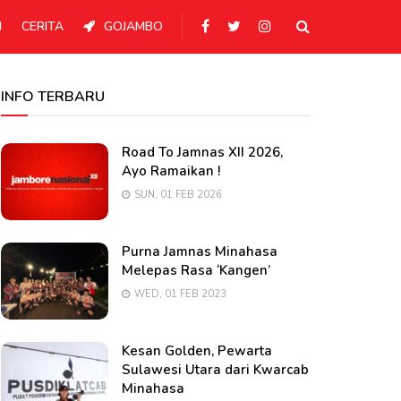
N
CERITA
GOJAMBO
INFO TERBARU
Road To Jamnas XII 2026,
Ayo Ramaikan !
SUN, 01 FEB 2026
Purna Jamnas Minahasa
Melepas Rasa ‘Kangen’
WED, 01 FEB 2023
Kesan Golden, Pewarta
Sulawesi Utara dari Kwarcab
Minahasa