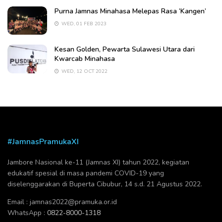
Purna Jamnas Minahasa Melepas Rasa ‘Kangen’
WED, 01 FEB 2023
Kesan Golden, Pewarta Sulawesi Utara dari
Kwarcab Minahasa
WED, 12 OCT 2022
#JamnasPramukaXI
Jambore Nasional ke-11 (Jamnas XI) tahun 2022, kegiatan
edukatif spesial di masa pandemi COVID-19 yang
diselenggarakan di Buperta Cibubur, 14 s.d. 21 Agustus 2022.
Email :
jamnas2022@pramuka.or.id
WhatsApp :
0822-8000-1318