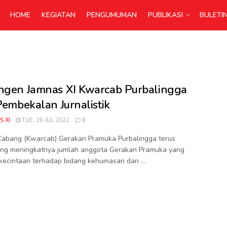
HOME
KEGIATAN
PENGUMUMAN
PUBLIKASI
BULETI
ngen Jamnas XI Kwarcab Purbalingga
 Pembekalan Jurnalistik
S XI
TUE, 26 JUL 2022
0
Cabang (Kwarcab) Gerakan Pramuka Purbalingga terus
ng meningkatnya jumlah anggota Gerakan Pramuka yang
 kecintaan terhadap bidang kehumasan dan ...