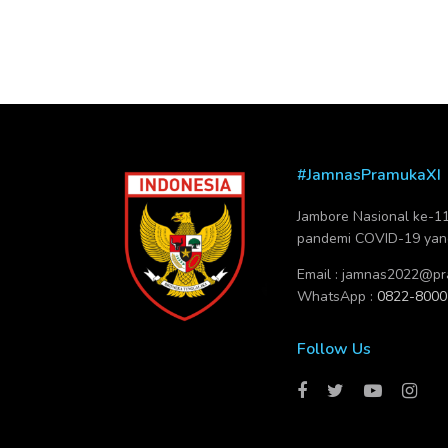
#JamnasPramukaXI
Jambore Nasional ke-11 
pandemi COVID-19 yang 
Email :
jamnas2022@pra
WhatsApp :
0822-8000
Follow Us