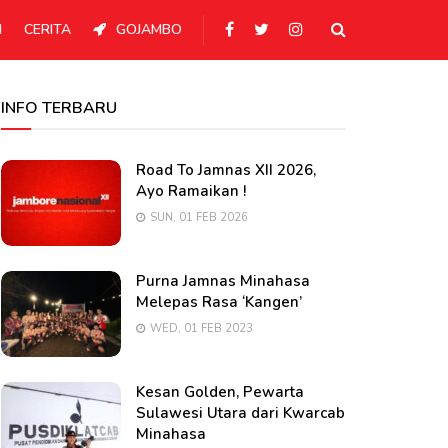
N
CERITA
GOJAMBO
INFO TERBARU
Road To Jamnas XII 2026,
Ayo Ramaikan !
SUN, 01 FEB 2026
Purna Jamnas Minahasa
Melepas Rasa ‘Kangen’
WED, 01 FEB 2023
Kesan Golden, Pewarta
Sulawesi Utara dari Kwarcab
Minahasa