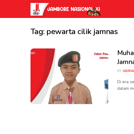
Tag:
pewarta cilik jamnas
Muha
Jamna
BY
JAMNA
Di era s
dalam me