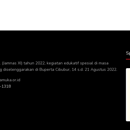
S
(Jamnas XI) tahun 2022, kegiatan edukatif spesial di masa
diselenggarakan di Buperta Cibubur, 14 s.d. 21 Agustus 2022.
muka.or.id
-1318