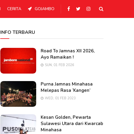
N
CERITA
GOJAMBO
INFO TERBARU
Road To Jamnas XII 2026,
Ayo Ramaikan !
SUN, 01 FEB 2026
Purna Jamnas Minahasa
Melepas Rasa ‘Kangen’
WED, 01 FEB 2023
Kesan Golden, Pewarta
Sulawesi Utara dari Kwarcab
Minahasa