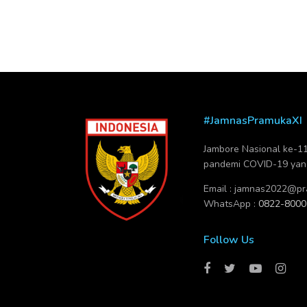
#JamnasPramukaXI
Jambore Nasional ke-11 
pandemi COVID-19 yang 
Email :
jamnas2022@pra
WhatsApp :
0822-8000
Follow Us