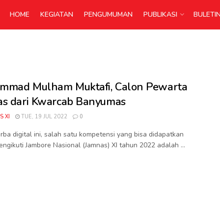
HOME
KEGIATAN
PENGUMUMAN
PUBLIKASI
BULETI
mmad Mulham Muktafi, Calon Pewarta
s dari Kwarcab Banyumas
S XI
TUE, 19 JUL 2022
0
erba digital ini, salah satu kompetensi yang bisa didapatkan
ngikuti Jambore Nasional (Jamnas) XI tahun 2022 adalah ...