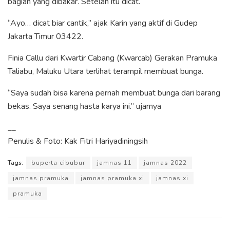
bagian yang dibakar. Setelah itu dicat.
“Ayo… dicat biar cantik,” ajak Karin yang aktif di Gudep
Jakarta Timur 03422.
Finia Callu dari Kwartir Cabang (Kwarcab) Gerakan Pramuka
Taliabu, Maluku Utara terlihat terampil membuat bunga.
“Saya sudah bisa karena pernah membuat bunga dari barang
bekas. Saya senang hasta karya ini.” ujarnya
__
Penulis & Foto: Kak Fitri Hariyadiningsih
Tags:
buperta cibubur
jamnas 11
jamnas 2022
jamnas pramuka
jamnas pramuka xi
jamnas xi
pramuka