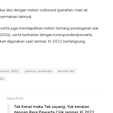
dua diisi dengan materi outbound (panahan, main air,
ermainan lainnya).
serta juga mendapatkan materi tentang penanganan ular
SDGs), serta berkaitan dengan koresponden/pewarta
a akan digunakan saat Jamnas XI 2022 berlangsung.
amnas 2022
jamnas pramuka
konda diy
ka
Next Post
Tak Kenal maka Tak sayang, Yuk kenalan
dengan Rere Pewarta Cilik Jamnas XI 2022