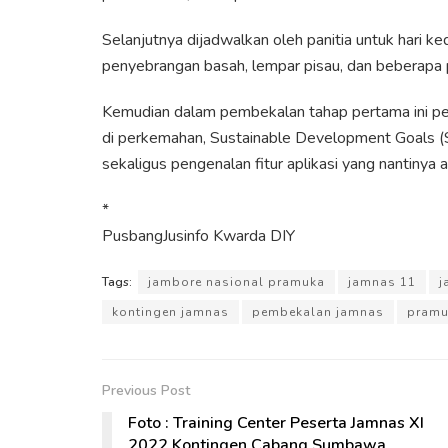
Selanjutnya dijadwalkan oleh panitia untuk hari ke
penyebrangan basah, lempar pisau, dan beberapa p
Kemudian dalam pembekalan tahap pertama ini pe
di perkemahan, Sustainable Development Goals (
sekaligus pengenalan fitur aplikasi yang nantiny
*
PusbangJusinfo Kwarda DIY
Tags:
jambore nasional pramuka
jamnas 11
j
kontingen jamnas
pembekalan jamnas
pramu
Previous Post
Foto : Training Center Peserta Jamnas XI
2022 Kontingen Cabang Sumbawa