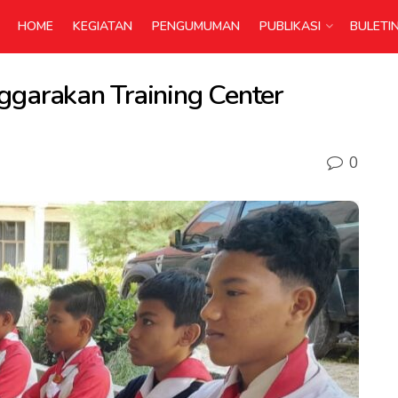
HOME
KEGIATAN
PENGUMUMAN
PUBLIKASI
BULETI
garakan Training Center
0