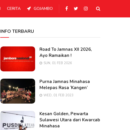
N
CERITA
GOJAMBO
INFO TERBARU
Road To Jamnas XII 2026,
Ayo Ramaikan !
SUN, 01 FEB 2026
Purna Jamnas Minahasa
Melepas Rasa ‘Kangen’
WED, 01 FEB 2023
Kesan Golden, Pewarta
Sulawesi Utara dari Kwarcab
Minahasa