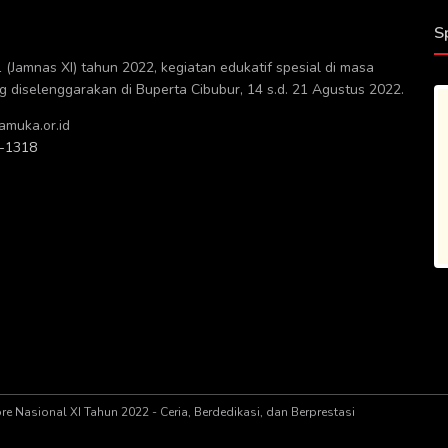
S
(Jamnas XI) tahun 2022, kegiatan edukatif spesial di masa
diselenggarakan di Buperta Cibubur, 14 s.d. 21 Agustus 2022.
muka.or.id
-1318
 Nasional XI Tahun 2022 - Ceria, Berdedikasi, dan Berprestasi