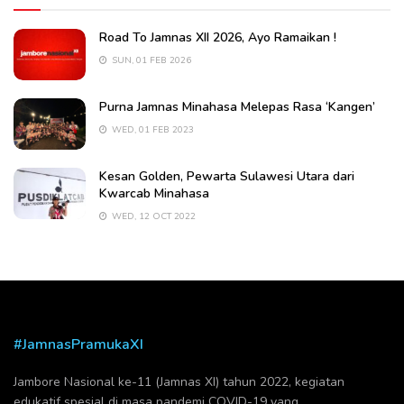
Road To Jamnas XII 2026, Ayo Ramaikan !
SUN, 01 FEB 2026
Purna Jamnas Minahasa Melepas Rasa ‘Kangen’
WED, 01 FEB 2023
Kesan Golden, Pewarta Sulawesi Utara dari
Kwarcab Minahasa
WED, 12 OCT 2022
#JamnasPramukaXI
Jambore Nasional ke-11 (Jamnas XI) tahun 2022, kegiatan
edukatif spesial di masa pandemi COVID-19 yang