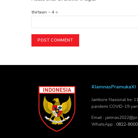
thirteen − 4 =
#JamnasPramukaXI
Jambore Nasional ke-11 
pandemi COVID-19 yang 
Email :
jamnas2022@pra
WhatsApp :
0822-8000