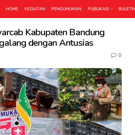
HOME
KEGIATAN
PENGUMUMAN
PUBLIKASI
BULETI
Kwarcab Kabupaten Bandung
ggalang dengan Antusias
0