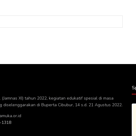
S
(Jamnas XI) tahun 2022, kegiatan edukatif spesial di masa
diselenggarakan di Buperta Cibubur, 14 s.d. 21 Agustus 2022.
muka.or.id
-1318