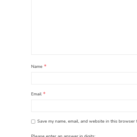
*
Name
*
Email
Save my name, email, and website in this browser f
Please enter an answer in digits: