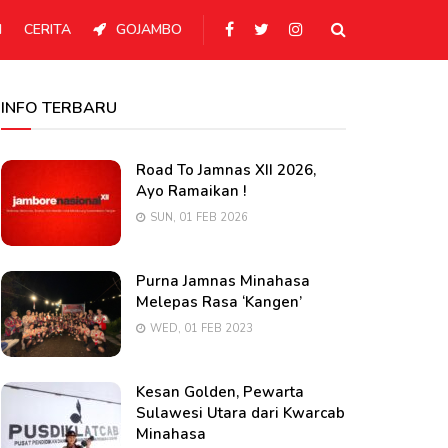
N
CERITA
GOJAMBO
INFO TERBARU
Road To Jamnas XII 2026,
Ayo Ramaikan !
SUN, 01 FEB 2026
Purna Jamnas Minahasa
Melepas Rasa ‘Kangen’
WED, 01 FEB 2023
Kesan Golden, Pewarta
Sulawesi Utara dari Kwarcab
Minahasa