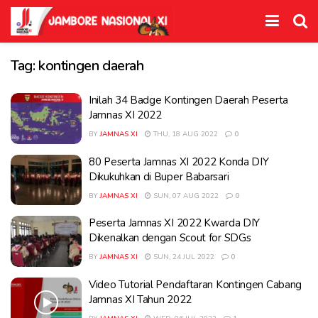
Tag:
kontingen daerah
Inilah 34 Badge Kontingen Daerah Peserta
Jamnas XI 2022
BY
JAMNAS XI
THU, 18 AUG 2022
0
80 Peserta Jamnas XI 2022 Konda DIY
Dikukuhkan di Buper Babarsari
BY
JAMNAS XI
SUN, 07 AUG 2022
0
Peserta Jamnas XI 2022 Kwarda DIY
Dikenalkan dengan Scout for SDGs
BY
JAMNAS XI
SUN, 24 JUL 2022
0
Video Tutorial Pendaftaran Kontingen Cabang
Jamnas XI Tahun 2022