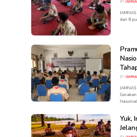
BY
JAMNA
JAMNAS X
dan 8 pu
Pramu
Nasio
Taha
BY
JAMNA
JAMNAS X
Gerakan
Nasional
Yuk, 
Jelan