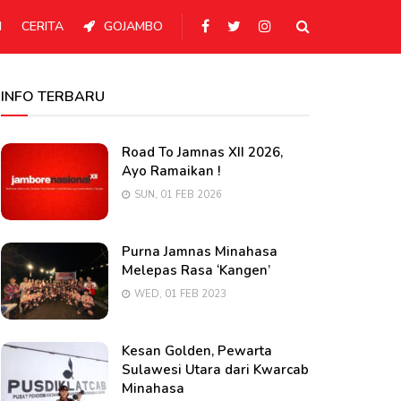
N
CERITA
GOJAMBO
INFO TERBARU
Road To Jamnas XII 2026,
Ayo Ramaikan !
SUN, 01 FEB 2026
Purna Jamnas Minahasa
Melepas Rasa ‘Kangen’
WED, 01 FEB 2023
Kesan Golden, Pewarta
Sulawesi Utara dari Kwarcab
Minahasa