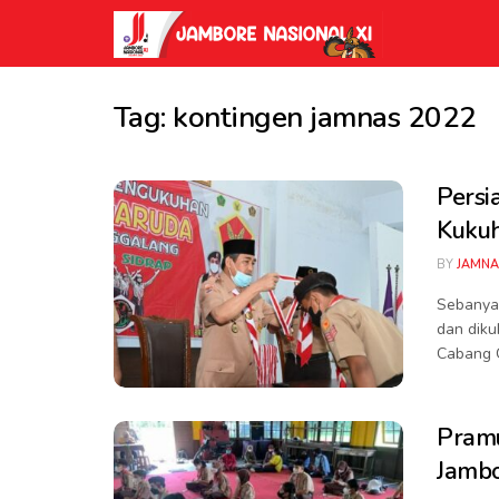
Tag:
kontingen jamnas 2022
Persi
Kuku
BY
JAMNA
Sebanya
dan diku
Cabang G
Pramu
Jambo