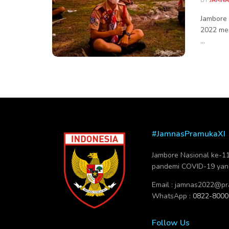
BY
JAMNA
Jambore 
2022 men
...
#JamnasPramukaXI
Jambore Nasional ke-11 
pandemi COVID-19 yang 
Email :
jamnas2022@pra
WhatsApp :
0822-8000
Follow Us