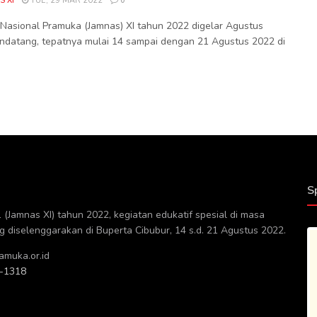
S XI
TUE, 29 MAR 2022
0
Nasional Pramuka (Jamnas) XI tahun 2022 digelar Agustus
datang, tepatnya mulai 14 sampai dengan 21 Agustus 2022 di
S
(Jamnas XI) tahun 2022, kegiatan edukatif spesial di masa
diselenggarakan di Buperta Cibubur, 14 s.d. 21 Agustus 2022.
muka.or.id
-1318