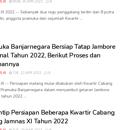
S XI
MON, 25 APR 2022
0
I 2022 -- Sebanyak dua regu penggalang terdiri dari 8 putra
tri, anggota pramuka dari sejumlah Kwartir ...
ka Banjarnegara Bersiap Tatap Jambore
nal Tahun 2022, Berikut Proses dan
pannya
S XI
TUE, 12 APR 2022
0
I -- Persiapan matang mulai dilakukan oleh Kwartir Cabang
 Pramuka Banjarnegara dalam menyambut gelaran Jambore
 tahun 2022 ...
Intip Persiapan Beberapa Kwartir Cabang
g Jamnas XI Tahun 2022