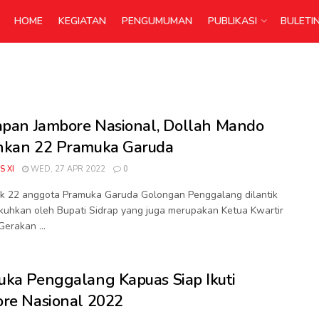
HOME
KEGIATAN
PENGUMUMAN
PUBLIKASI
BULETI
apan Jambore Nasional, Dollah Mando
hkan 22 Pramuka Garuda
S XI
WED, 27 APR 2022
0
k 22 anggota Pramuka Garuda Golongan Penggalang dilantik
kuhkan oleh Bupati Sidrap yang juga merupakan Ketua Kwartir
erakan ...
ka Penggalang Kapuas Siap Ikuti
re Nasional 2022