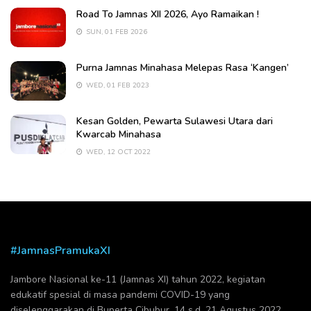
Road To Jamnas XII 2026, Ayo Ramaikan !
SUN, 01 FEB 2026
Purna Jamnas Minahasa Melepas Rasa ‘Kangen’
WED, 01 FEB 2023
Kesan Golden, Pewarta Sulawesi Utara dari
Kwarcab Minahasa
WED, 12 OCT 2022
#JamnasPramukaXI
Jambore Nasional ke-11 (Jamnas XI) tahun 2022, kegiatan
edukatif spesial di masa pandemi COVID-19 yang
diselenggarakan di Buperta Cibubur, 14 s.d. 21 Agustus 2022.